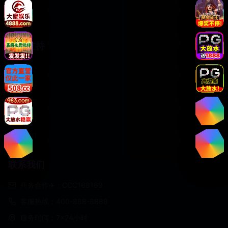
综艺
服务支持
客服中心
帮助中心
使用指南
版权声明
关于我们
联系我们
商务合作✈️：CCC168169
客服热线：400-888-8888
服务时间：7×24小时