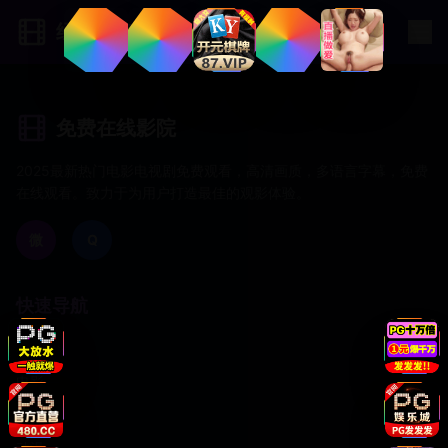
经典国产老剧
免费在线影院
2025最新热门电影电视剧免费观看，高清画质，多语言字幕，免费
在线观看。致力于为用户打造最佳的观影体验。
微
Q
快速导航
首页
电影
剧集
动漫